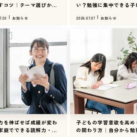
すコツ｜テーマ選びか...
い？勉強に集中できる子
変...
7.20
お知らせ
2026.07.07
お知らせ
力を伸ばせば成績が変わ
子どもの学習意欲を高め
家庭でできる読解力・...
の関わり方｜自分から勉強.